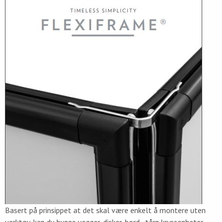
Basert på prinsippet at det skal være enkelt å montere uten
verktøy, kan du bygge vegger, disker, bord , tårn kryssenheter