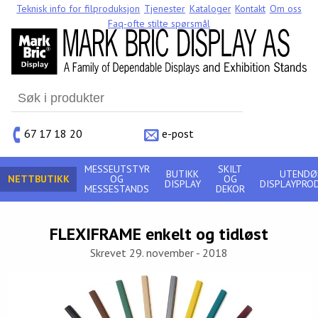
Teknisk info for filproduksjon
Tjenester
Kataloger
Kontakt
Om oss
Faq-ofte stilte spørsmål
Search
for:
67 17 18 20
e-post
MESSEUTSTYR
SKILT
BUTIKK
UTENDØ
NETTBUTIKK
OG
OG
DISPLAY
DISPLAYPRO
MESSESTANDS
DEKOR
FLEXIFRAME enkelt og tidløst
Skrevet 29. november - 2018