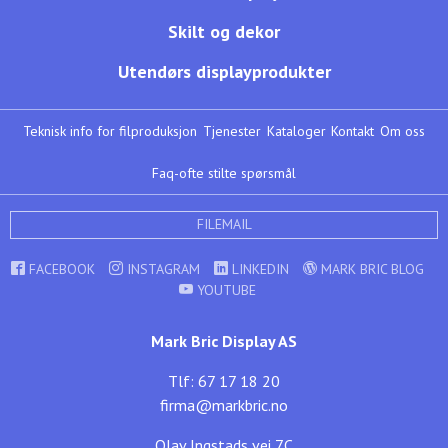
Skilt og dekor
Utendørs displayprodukter
Teknisk info for filproduksjon
Tjenester
Kataloger
Kontakt
Om oss
Faq-ofte stilte spørsmål
FILEMAIL
FACEBOOK
INSTAGRAM
LINKEDIN
MARK BRIC BLOG
YOUTUBE
Mark Bric Display AS
Tlf: 67 17 18 20
firma@markbric.no
Olav Ingstads vei 7C