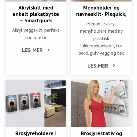
Akrylskilt med
Menyholder og
enkelt plakatbytte
navneskilt- Pixquick,
– Smartquick
elegante akryl
Akryl veggskilt, perfekt
menyholdere med ny
for kontor
praktisk
lukkemekanisme, for
LES MER
bord, gulv vegg og tak
LES MER
Brosjyreholdere i
Brosjyrestativ og