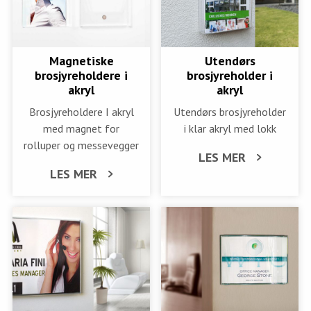
Magnetiske
Utendørs
brosjyreholdere i
brosjyreholder i
akryl
akryl
Brosjyreholdere I akryl
Utendørs brosjyreholder
med magnet for
i klar akryl med lokk
rolluper og messevegger
LES MER
LES MER