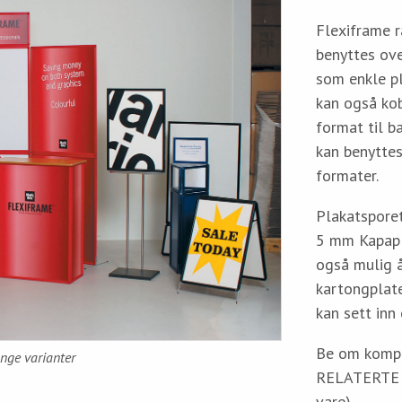
Flexiframe 
benyttes ov
som enkle p
kan også ko
format til b
kan benyttes
formater.
Plakatspore
5 mm Kapapla
også mulig 
kartongplate
kan sett inn
Be om komple
ge varianter
RELATERTE
vare)