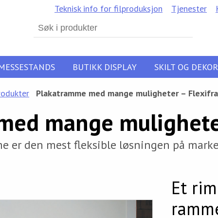
Teknisk info for filproduksjon
Tjenester
Search
for:
MESSESTANDS
BUTIKK DISPLAY
SKILT OG DEKOR
rodukter
Plakatramme med mange muligheter – Flexifr
med mange muligheter
me er den mest fleksible løsningen på marke
Et rim
ramme