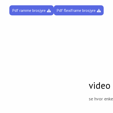
Pdf ramme brosjyre
Pdf flexiframe brosjyre
video
se hvor enk