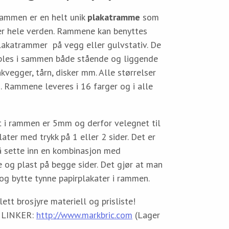
rammen er en helt unik
plakatramme
som
er hele verden. Rammene kan benyttes
lakatrammer på vegg eller gulvstativ. De
bles i sammen både stående og liggende
akvegger, tårn, disker mm. Alle størrelser
. Rammene leveres i 16 farger og i alle
t i rammen er 5mm og derfor velegnet til
ter med trykk på 1 eller 2 sider. Det er
å sette inn en kombinasjon med
 og plast på begge sider. Det gjør at man
 og bytte tynne papirplakater i rammen.
tt brosjyre materiell og prisliste!
 LINKER:
http://www.markbric.com
(Lager