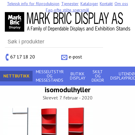
Teknisk info for filproduksjon
Tjenester
Kataloger
Kontakt
Om oss
Faq-ofte stilte spørsmål
Search
for:
67 17 18 20
e-post
MESSEUTSTYR
SKILT
BUTIKK
UTENDØ
NETTBUTIKK
OG
OG
DISPLAY
DISPLAYPRO
MESSESTANDS
DEKOR
isomodulhyller
Skrevet 7. februar - 2020