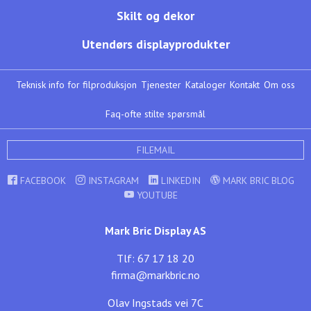
Skilt og dekor
Utendørs displayprodukter
Teknisk info for filproduksjon
Tjenester
Kataloger
Kontakt
Om oss
Faq-ofte stilte spørsmål
FILEMAIL
FACEBOOK
INSTAGRAM
LINKEDIN
MARK BRIC BLOG
YOUTUBE
Mark Bric Display AS
Tlf: 67 17 18 20
firma@markbric.no
Olav Ingstads vei 7C