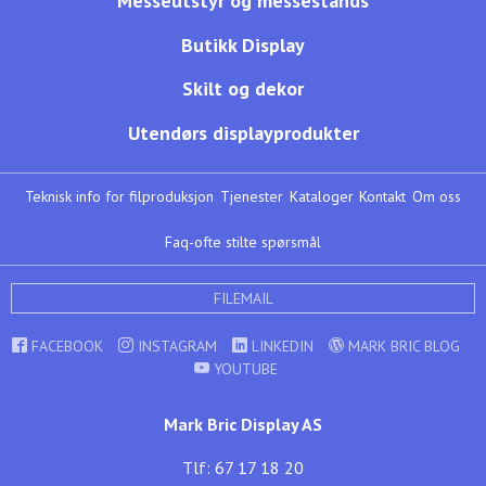
Messeutstyr og messestands
Butikk Display
Skilt og dekor
Utendørs displayprodukter
Teknisk info for filproduksjon
Tjenester
Kataloger
Kontakt
Om oss
Faq-ofte stilte spørsmål
FILEMAIL
FACEBOOK
INSTAGRAM
LINKEDIN
MARK BRIC BLOG
YOUTUBE
Mark Bric Display AS
Tlf: 67 17 18 20