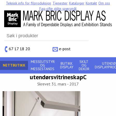
Teknisk info for filproduksjon
Tjenester
Kataloger
Kontakt
Om oss
Faq-ofte stilte spørsmål
Search
for:
67 17 18 20
e-post
MESSEUTSTYR
SKILT
BUTIKK
UTENDØ
NETTBUTIKK
OG
OG
DISPLAY
DISPLAYPRO
MESSESTANDS
DEKOR
utendørsvitrineskapC
Skrevet 31. mars - 2017