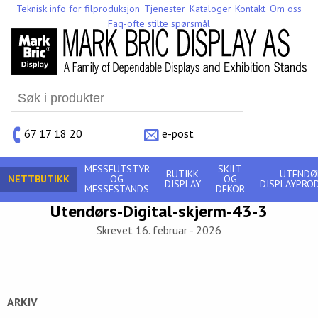
Teknisk info for filproduksjon
Tjenester
Kataloger
Kontakt
Om oss
Faq-ofte stilte spørsmål
Search
for:
67 17 18 20
e-post
MESSEUTSTYR
SKILT
BUTIKK
UTENDØ
NETTBUTIKK
OG
OG
DISPLAY
DISPLAYPRO
MESSESTANDS
DEKOR
Utendørs-Digital-skjerm-43-3
Skrevet 16. februar - 2026
ARKIV