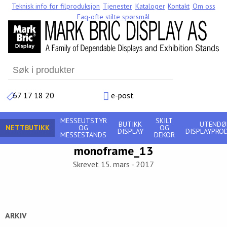
Teknisk info for filproduksjon
Tjenester
Kataloger
Kontakt
Om oss
Faq-ofte stilte spørsmål
Search
for:
67 17 18 20
e-post
MESSEUTSTYR
SKILT
BUTIKK
UTENDØ
NETTBUTIKK
OG
OG
DISPLAY
DISPLAYPRO
MESSESTANDS
DEKOR
monoframe_13
Skrevet 15. mars - 2017
ARKIV