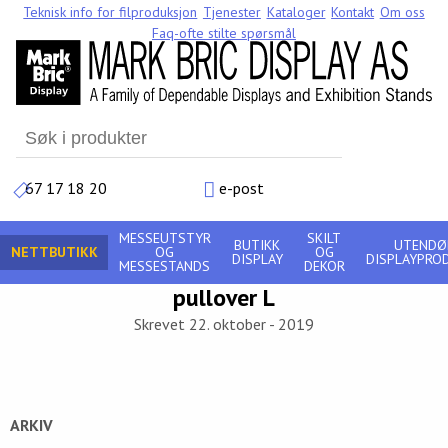
Teknisk info for filproduksjon
Tjenester
Kataloger
Kontakt
Om oss
Faq-ofte stilte spørsmål
Search
for:
67 17 18 20
e-post
MESSEUTSTYR
SKILT
BUTIKK
UTENDØ
NETTBUTIKK
OG
OG
DISPLAY
DISPLAYPRO
MESSESTANDS
DEKOR
pullover L
Skrevet 22. oktober - 2019
ARKIV