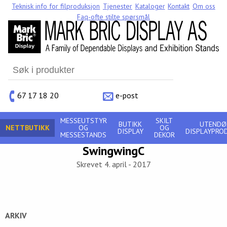
Teknisk info for filproduksjon
Tjenester
Kataloger
Kontakt
Om oss
Faq-ofte stilte spørsmål
Search
for:
67 17 18 20
e-post
MESSEUTSTYR
SKILT
BUTIKK
UTENDØ
NETTBUTIKK
OG
OG
DISPLAY
DISPLAYPRO
MESSESTANDS
DEKOR
SwingwingC
Skrevet 4. april - 2017
ARKIV