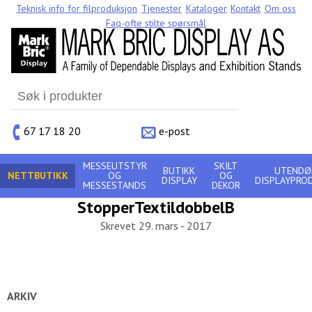
Teknisk info for filproduksjon
Tjenester
Kataloger
Kontakt
Om oss
Faq-ofte stilte spørsmål
Search
for:
67 17 18 20
e-post
MESSEUTSTYR
SKILT
BUTIKK
UTENDØ
NETTBUTIKK
OG
OG
DISPLAY
DISPLAYPRO
MESSESTANDS
DEKOR
StopperTextildobbelB
Skrevet 29. mars - 2017
ARKIV