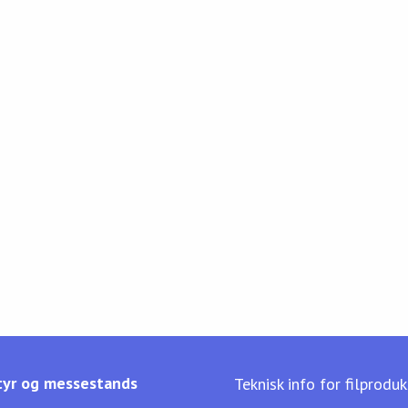
yr og messestands
Teknisk info for filprodu