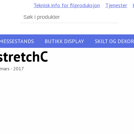
Teknisk info for filproduksjon
Tjenester
Search
for:
MESSESTANDS
BUTIKK DISPLAY
SKILT OG DEKOR
tretchC
 mars - 2017