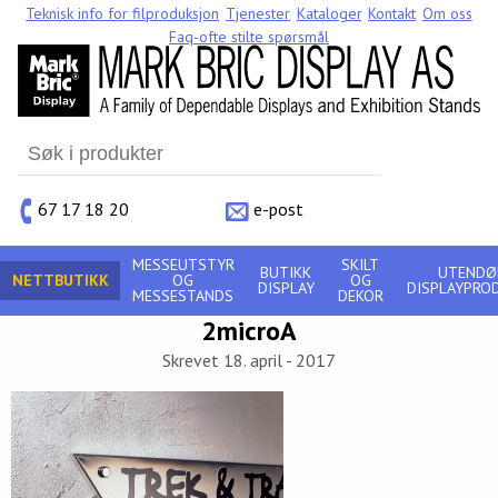
Teknisk info for filproduksjon
Tjenester
Kataloger
Kontakt
Om oss
Faq-ofte stilte spørsmål
Search
for:
67 17 18 20
e-post
MESSEUTSTYR
SKILT
BUTIKK
UTENDØ
NETTBUTIKK
OG
OG
DISPLAY
DISPLAYPRO
MESSESTANDS
DEKOR
2microA
Skrevet 18. april - 2017