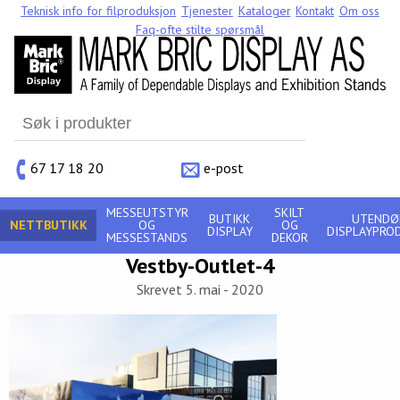
Teknisk info for filproduksjon
Tjenester
Kataloger
Kontakt
Om oss
Faq-ofte stilte spørsmål
Search
for:
67 17 18 20
e-post
MESSEUTSTYR
SKILT
BUTIKK
UTENDØ
NETTBUTIKK
OG
OG
DISPLAY
DISPLAYPRO
MESSESTANDS
DEKOR
Vestby-Outlet-4
Skrevet 5. mai - 2020