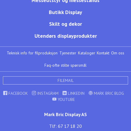
Messeutstyr og messestands
Butikk Display
Skilt og dekor
Utendørs displayprodukter
Teknisk info for filproduksjon
Tjenester
Kataloger
Kontakt
Om oss
Faq-ofte stilte spørsmål
FILEMAIL
FACEBOOK
INSTAGRAM
LINKEDIN
MARK BRIC BLOG
YOUTUBE
Mark Bric Display AS
Tlf: 67 17 18 20