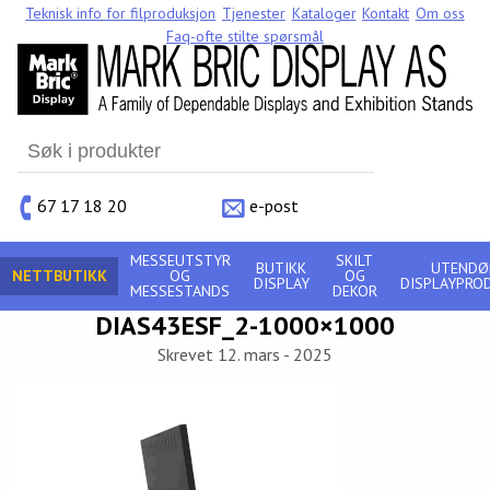
Teknisk info for filproduksjon
Tjenester
Kataloger
Kontakt
Om oss
Faq-ofte stilte spørsmål
Search
for:
67 17 18 20
e-post
MESSEUTSTYR
SKILT
BUTIKK
UTENDØ
NETTBUTIKK
OG
OG
DISPLAY
DISPLAYPRO
MESSESTANDS
DEKOR
DIAS43ESF_2-1000×1000
Skrevet 12. mars - 2025