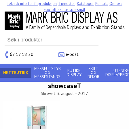
Teknisk info for filproduksjon
Tjenester
Kataloger
Kontakt
Om oss
Faq-ofte stilte spørsmål
Search
for:
67 17 18 20
e-post
MESSEUTSTYR
SKILT
BUTIKK
UTENDØ
NETTBUTIKK
OG
OG
DISPLAY
DISPLAYPRO
MESSESTANDS
DEKOR
showcaseT
Skrevet 3. august - 2017