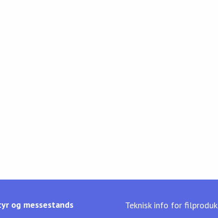
yr og messestands
Teknisk info for filprodu