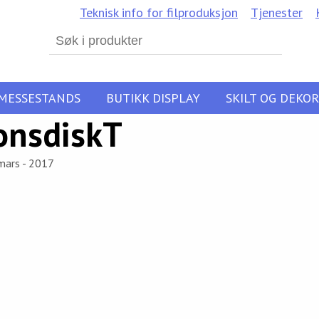
Teknisk info for filproduksjon
Tjenester
Search
for:
MESSESTANDS
BUTIKK DISPLAY
SKILT OG DEKOR
onsdiskT
mars - 2017