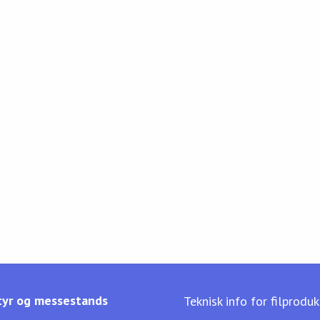
yr og messestands
Teknisk info for filprodu