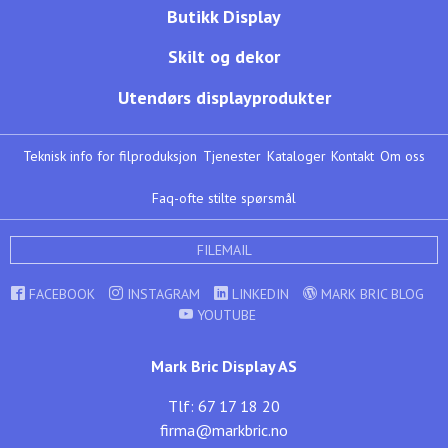
Butikk Display
Skilt og dekor
Utendørs displayprodukter
Teknisk info for filproduksjon
Tjenester
Kataloger
Kontakt
Om oss
Faq-ofte stilte spørsmål
FILEMAIL
FACEBOOK
INSTAGRAM
LINKEDIN
MARK BRIC BLOG
YOUTUBE
Mark Bric Display AS
Tlf: 67 17 18 20
firma@markbric.no