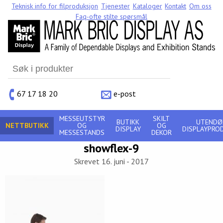
Teknisk info for filproduksjon
Tjenester
Kataloger
Kontakt
Om oss
Faq-ofte stilte spørsmål
Search
for:
67 17 18 20
e-post
MESSEUTSTYR
SKILT
BUTIKK
UTENDØ
NETTBUTIKK
OG
OG
DISPLAY
DISPLAYPRO
MESSESTANDS
DEKOR
showflex-9
Skrevet 16. juni - 2017