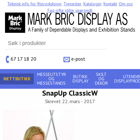
Teknisk info for filproduksjon
Tjenester
Kataloger
Kontakt
Om oss
Faq-ofte stilte spørsmål
Search
for:
67 17 18 20
e-post
MESSEUTSTYR
SKILT
BUTIKK
UTENDØ
NETTBUTIKK
OG
OG
DISPLAY
DISPLAYPRO
MESSESTANDS
DEKOR
SnapUp ClassicW
Skrevet 22. mars - 2017