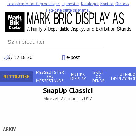
Teknisk info for filproduksjon
Tjenester
Kataloger
Kontakt
Om oss
Faq-ofte stilte spørsmål
Search
for:
67 17 18 20
e-post
MESSEUTSTYR
SKILT
BUTIKK
UTENDØ
NETTBUTIKK
OG
OG
DISPLAY
DISPLAYPRO
MESSESTANDS
DEKOR
SnapUp ClassicI
Skrevet 22. mars - 2017
ARKIV