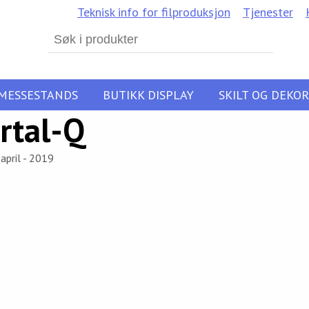
Teknisk info for filproduksjon
Tjenester
Search
for:
MESSESTANDS
BUTIKK DISPLAY
SKILT OG DEKOR
rtal-Q
april - 2019