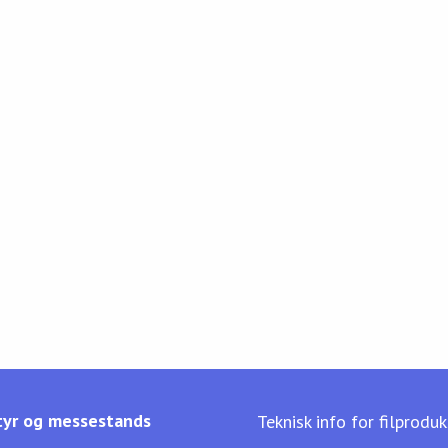
yr og messestands
Teknisk info for filprodu