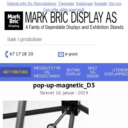
Teknisk info for filproduksjon
Tjenester
Kataloger
Kontakt
Om oss
Faq-ofte stilte spørsmål
Search
for:
67 17 18 20
e-post
MESSEUTSTYR
SKILT
BUTIKK
UTENDØ
NETTBUTIKK
OG
OG
DISPLAY
DISPLAYPRO
MESSESTANDS
DEKOR
pop-up-magnetic_D3
Skrevet 16. januar - 2024