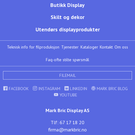
Butikk Display
Skilt og dekor
Utendørs displayprodukter
Teknisk info for filproduksjon
Tjenester
Kataloger
Kontakt
Om oss
Faq-ofte stilte spørsmål
FILEMAIL
FACEBOOK
INSTAGRAM
LINKEDIN
MARK BRIC BLOG
YOUTUBE
Mark Bric Display AS
Tlf: 67 17 18 20
firma@markbric.no