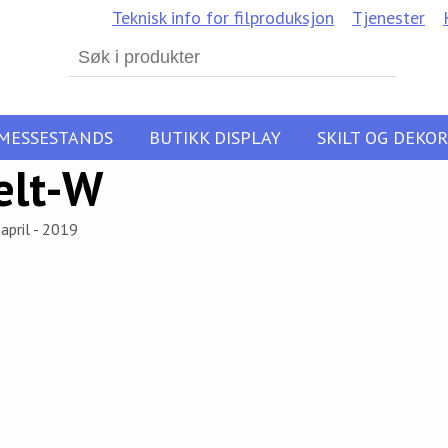
Teknisk info for filproduksjon
Tjenester
Search
for:
MESSESTANDS
BUTIKK DISPLAY
SKILT OG DEKOR
elt-W
april - 2019