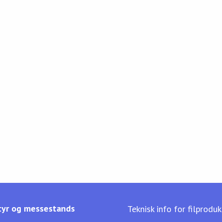
yr og messestands
Teknisk info for filprodu