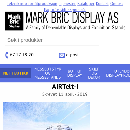
Teknisk info for filproduksjon
Tjenester
Kataloger
Kontakt
Om oss
Faq-ofte stilte spørsmål
Search
for:
67 17 18 20
e-post
MESSEUTSTYR
SKILT
BUTIKK
UTENDØ
NETTBUTIKK
OG
OG
DISPLAY
DISPLAYPRO
MESSESTANDS
DEKOR
AIRTelt-I
Skrevet 11. april - 2019