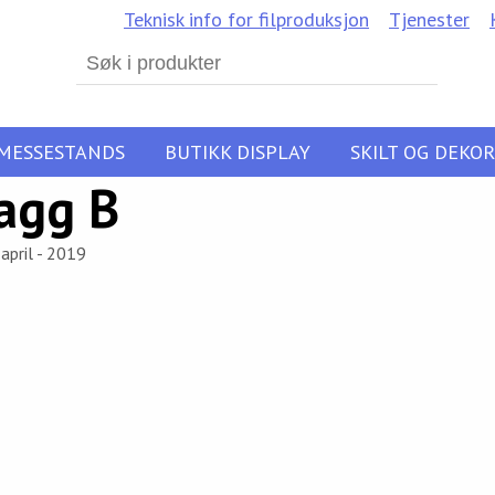
Teknisk info for filproduksjon
Tjenester
Search
for:
MESSESTANDS
BUTIKK DISPLAY
SKILT OG DEKOR
agg B
april - 2019