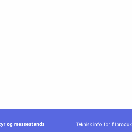
yr og messestands
Teknisk info for filprodu