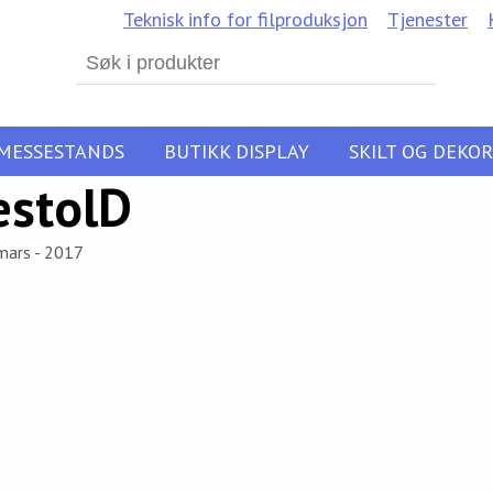
Teknisk info for filproduksjon
Tjenester
Search
for:
MESSESTANDS
BUTIKK DISPLAY
SKILT OG DEKOR
estolD
mars - 2017