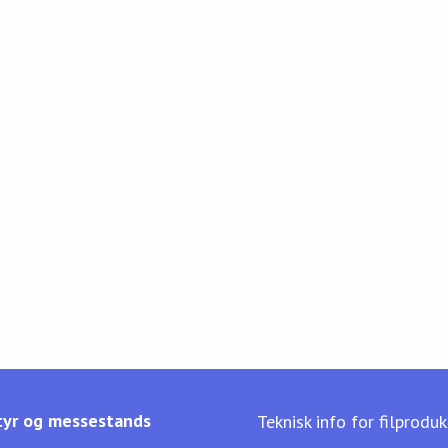
yr og messestands
Teknisk info for filprodu