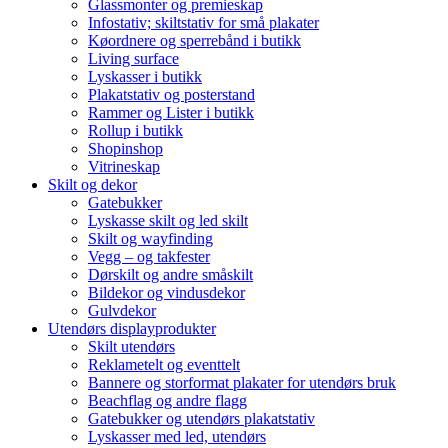
Glassmonter og premieskap
Infostativ; skiltstativ for små plakater
Køordnere og sperrebånd i butikk
Living surface
Lyskasser i butikk
Plakatstativ og posterstand
Rammer og Lister i butikk
Rollup i butikk
Shopinshop
Vitrineskap
Skilt og dekor
Gatebukker
Lyskasse skilt og led skilt
Skilt og wayfinding
Vegg – og takfester
Dørskilt og andre småskilt
Bildekor og vindusdekor
Gulvdekor
Utendørs displayprodukter
Skilt utendørs
Reklametelt og eventtelt
Bannere og storformat plakater for utendørs bruk
Beachflag og andre flagg
Gatebukker og utendørs plakatstativ
Lyskasser med led, utendørs