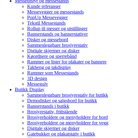
Messeutstyr og messestands
Kunde referanser
Messevegger og messestands
PopUp Messevegger
Tekstil Messestands
Rollup til messer og utstillinger
Bannerstands og bannerstativer
Disker og messebord
Sammenleggbare brosjyrestativ
Digitale skjermer og disker
Køordnere og sperrebånd
Rammer og lister for plakater og bannere
Takheng og takdisplay
Rammer som Messestands
3D design
Messegulv
Butikk Display
Sammenleggbare brosjyrestativ for butikk
Demodisker og salgsbord for butikk
Bannerstands i butikk
Brosjyrestativ, frittstående
Brosjyreholdere og menyholdere for bord
Brosjyreholdere og menyholdere for vegg
Digitale skjermer og disker
Gatebukker og plakatstativ i butikk