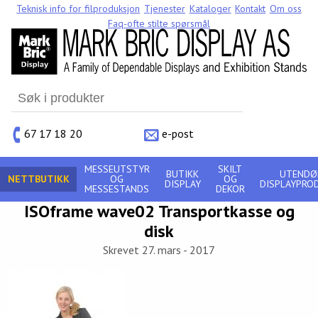
Teknisk info for filproduksjon
Tjenester
Kataloger
Kontakt
Om oss
Faq-ofte stilte spørsmål
Search
for:
67 17 18 20
e-post
MESSEUTSTYR
SKILT
BUTIKK
UTENDØ
NETTBUTIKK
OG
OG
DISPLAY
DISPLAYPRO
MESSESTANDS
DEKOR
ISOframe wave02 Transportkasse og
disk
Skrevet 27. mars - 2017