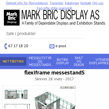
Teknisk info for filproduksjon
Tjenester
Kataloger
Kontakt
Om oss
Faq-ofte stilte spørsmål
Search
for:
67 17 18 20
e-post
MESSEUTSTYR
SKILT
BUTIKK
UTENDØ
NETTBUTIKK
OG
OG
DISPLAY
DISPLAYPRO
MESSESTANDS
DEKOR
flexiframe messestandS
Skrevet 28. mars - 2017