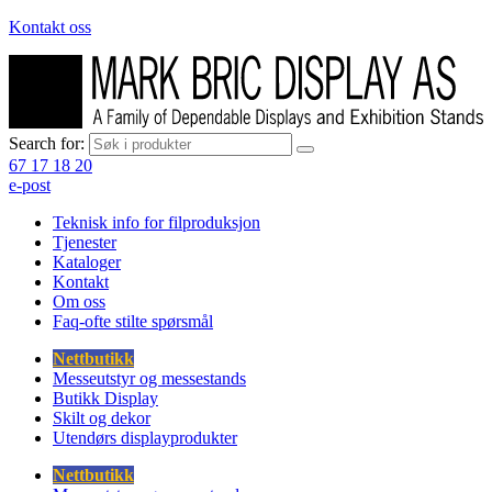
Kontakt oss
Search for:
67 17 18 20
e-post
Teknisk info for filproduksjon
Tjenester
Kataloger
Kontakt
Om oss
Faq-ofte stilte spørsmål
Nettbutikk
Messeutstyr og messestands
Butikk Display
Skilt og dekor
Utendørs displayprodukter
Nettbutikk