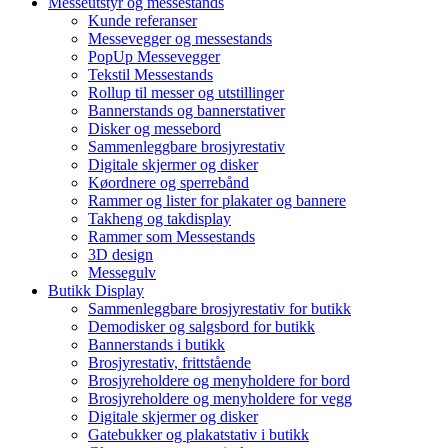
Messeutstyr og messestands
Kunde referanser
Messevegger og messestands
PopUp Messevegger
Tekstil Messestands
Rollup til messer og utstillinger
Bannerstands og bannerstativer
Disker og messebord
Sammenleggbare brosjyrestativ
Digitale skjermer og disker
Køordnere og sperrebånd
Rammer og lister for plakater og bannere
Takheng og takdisplay
Rammer som Messestands
3D design
Messegulv
Butikk Display
Sammenleggbare brosjyrestativ for butikk
Demodisker og salgsbord for butikk
Bannerstands i butikk
Brosjyrestativ, frittstående
Brosjyreholdere og menyholdere for bord
Brosjyreholdere og menyholdere for vegg
Digitale skjermer og disker
Gatebukker og plakatstativ i butikk