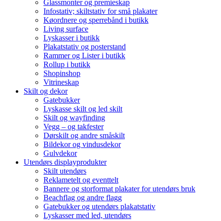
Glassmonter og premieskap
Infostativ; skiltstativ for små plakater
Køordnere og sperrebånd i butikk
Living surface
Lyskasser i butikk
Plakatstativ og posterstand
Rammer og Lister i butikk
Rollup i butikk
Shopinshop
Vitrineskap
Skilt og dekor
Gatebukker
Lyskasse skilt og led skilt
Skilt og wayfinding
Vegg – og takfester
Dørskilt og andre småskilt
Bildekor og vindusdekor
Gulvdekor
Utendørs displayprodukter
Skilt utendørs
Reklametelt og eventtelt
Bannere og storformat plakater for utendørs bruk
Beachflag og andre flagg
Gatebukker og utendørs plakatstativ
Lyskasser med led, utendørs