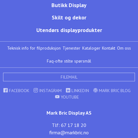
Butikk Display
Skilt og dekor
Utendørs displayprodukter
Teknisk info for filproduksjon
Tjenester
Kataloger
Kontakt
Om oss
Faq-ofte stilte spørsmål
FILEMAIL
FACEBOOK
INSTAGRAM
LINKEDIN
MARK BRIC BLOG
YOUTUBE
Mark Bric Display AS
Tlf: 67 17 18 20
firma@markbric.no