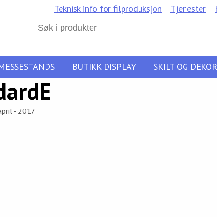
Teknisk info for filproduksjon
Tjenester
Search
for:
MESSESTANDS
BUTIKK DISPLAY
SKILT OG DEKOR
dardE
april - 2017