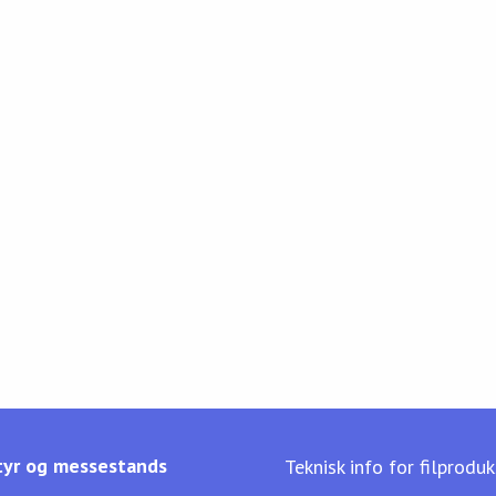
yr og messestands
Teknisk info for filprodu