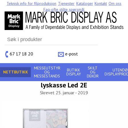
Teknisk info for filproduksjon
Tjenester
Kataloger
Kontakt
Om oss
Faq-ofte stilte spørsmål
Search
for:
67 17 18 20
e-post
MESSEUTSTYR
SKILT
BUTIKK
UTENDØ
NETTBUTIKK
OG
OG
DISPLAY
DISPLAYPRO
MESSESTANDS
DEKOR
lyskasse Led 2E
Skrevet 25. januar - 2019