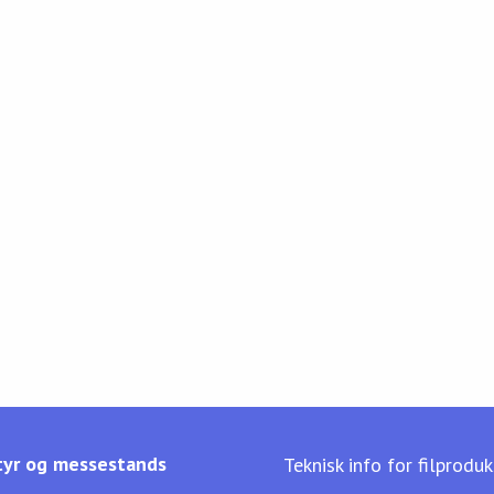
yr og messestands
Teknisk info for filprodu