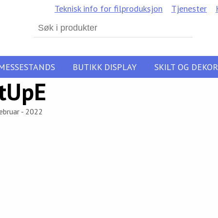
Teknisk info for filproduksjon
Tjenester
Search
for:
MESSESTANDS
BUTIKK DISPLAY
SKILT OG DEKOR
tUpE
ebruar - 2022