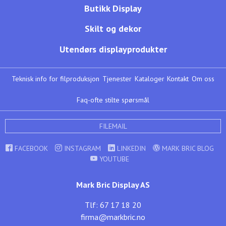
Butikk Display
Skilt og dekor
Utendørs displayprodukter
Teknisk info for filproduksjon
Tjenester
Kataloger
Kontakt
Om oss
Faq-ofte stilte spørsmål
FILEMAIL
FACEBOOK
INSTAGRAM
LINKEDIN
MARK BRIC BLOG
YOUTUBE
Mark Bric Display AS
Tlf: 67 17 18 20
firma@markbric.no