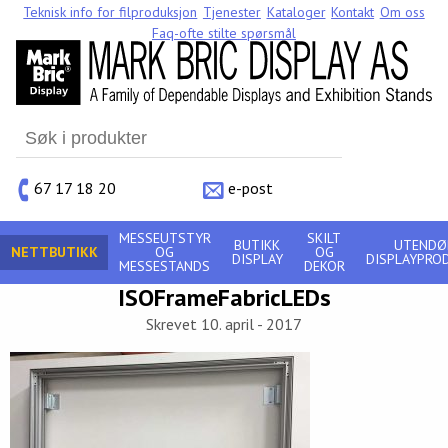
Teknisk info for filproduksjon
Tjenester
Kataloger
Kontakt
Om oss
Faq-ofte stilte spørsmål
Search
for:
67 17 18 20
e-post
MESSEUTSTYR
SKILT
BUTIKK
UTENDØ
NETTBUTIKK
OG
OG
DISPLAY
DISPLAYPRO
MESSESTANDS
DEKOR
ISOFrameFabricLEDs
Skrevet 10. april - 2017