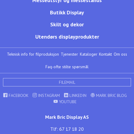
Messeutstyr og messestands
Butikk Display
Skilt og dekor
Utendørs displayprodukter
Teknisk info for filproduksjon
Tjenester
Kataloger
Kontakt
Om oss
Faq-ofte stilte spørsmål
FILEMAIL
FACEBOOK
INSTAGRAM
LINKEDIN
MARK BRIC BLOG
YOUTUBE
Mark Bric Display AS
Tlf: 67 17 18 20