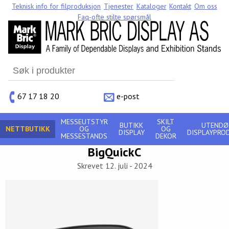
Teknisk info for filproduksjon
Tjenester
Kataloger
Kontakt
Om oss
Faq-ofte stilte spørsmål
Search
for:
67 17 18 20
e-post
MESSEUTSTYR
SKILT
BUTIKK
UTENDØ
NETTBUTIKK
OG
OG
DISPLAY
DISPLAYPRO
MESSESTANDS
DEKOR
BigQuickC
Skrevet 12. juli - 2024