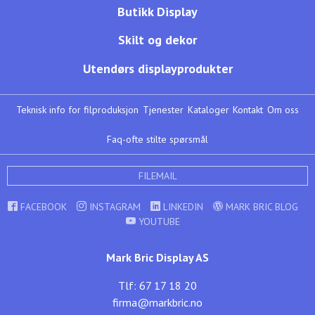
Butikk Display
Skilt og dekor
Utendørs displayprodukter
Teknisk info for filproduksjon
Tjenester
Kataloger
Kontakt
Om oss
Faq-ofte stilte spørsmål
FILEMAIL
FACEBOOK
INSTAGRAM
LINKEDIN
MARK BRIC BLOG
YOUTUBE
Mark Bric Display AS
Tlf: 67 17 18 20
firma@markbric.no