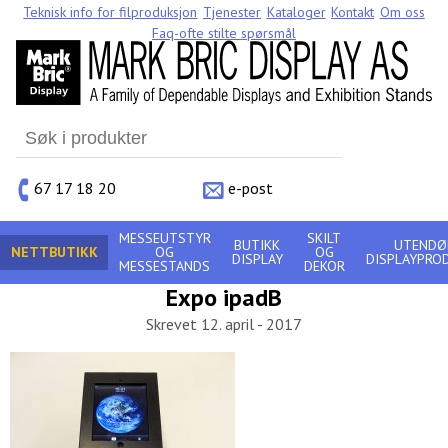
Teknisk info for filproduksjon
Tjenester
Kataloger
Kontakt
Om oss
Faq-ofte stilte spørsmål
Search
for:
67 17 18 20
e-post
MESSEUTSTYR
SKILT
BUTIKK
UTENDØ
NETTBUTIKK
OG
OG
DISPLAY
DISPLAYPRO
MESSESTANDS
DEKOR
Expo ipadB
Skrevet 12. april - 2017