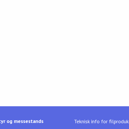
yr og messestands
Teknisk info for filprodu