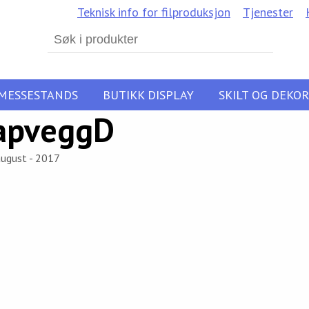
Teknisk info for filproduksjon
Tjenester
Search
for:
MESSESTANDS
BUTIKK DISPLAY
SKILT OG DEKOR
apveggD
august - 2017