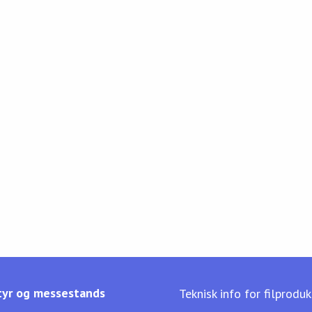
yr og messestands
Teknisk info for filprodu