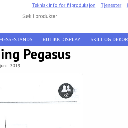
Teknisk info for filproduksjon
Tjenester
Search
for:
MESSESTANDS
BUTIKK DISPLAY
SKILT OG DEKOR
ing Pegasus
juni - 2019