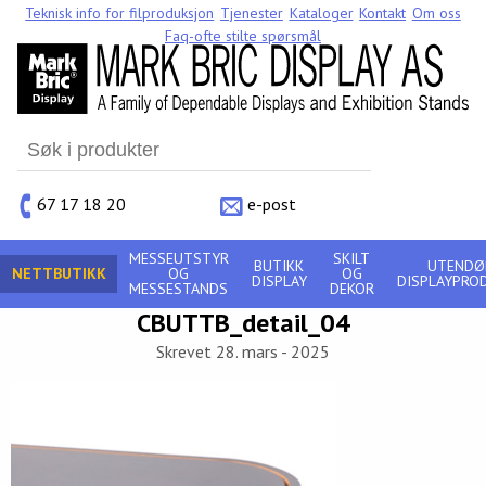
Teknisk info for filproduksjon
Tjenester
Kataloger
Kontakt
Om oss
Faq-ofte stilte spørsmål
Search
for:
67 17 18 20
e-post
MESSEUTSTYR
SKILT
BUTIKK
UTENDØ
NETTBUTIKK
OG
OG
DISPLAY
DISPLAYPRO
MESSESTANDS
DEKOR
CBUTTB_detail_04
Skrevet 28. mars - 2025