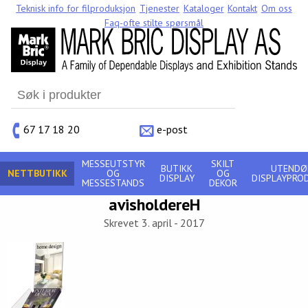
Teknisk info for filproduksjon
Tjenester
Kataloger
Kontakt
Om oss
Faq-ofte stilte spørsmål
Search
for:
67 17 18 20
e-post
MESSEUTSTYR
SKILT
BUTIKK
UTENDØ
NETTBUTIKK
OG
OG
DISPLAY
DISPLAYPRO
MESSESTANDS
DEKOR
avisholdereH
Skrevet 3. april - 2017