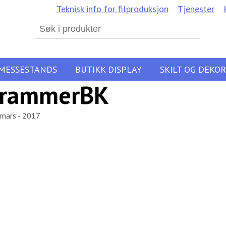
Teknisk info for filproduksjon
Tjenester
Search
for:
MESSESTANDS
BUTIKK DISPLAY
SKILT OG DEKOR
erammerBK
 mars - 2017