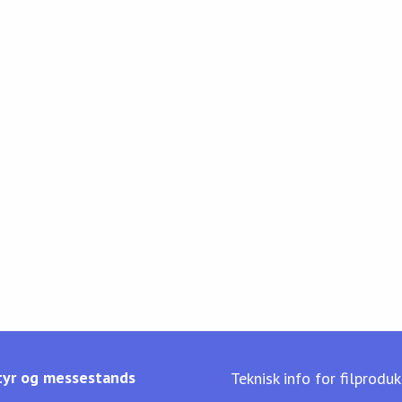
yr og messestands
Teknisk info for filprodu