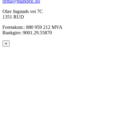
firma@markbric.no
Olav Ingstads vei 7C
1351 RUD
Foretaksnr.: 880 959 212 MVA
Bankgiro: 9001.29.55870
×