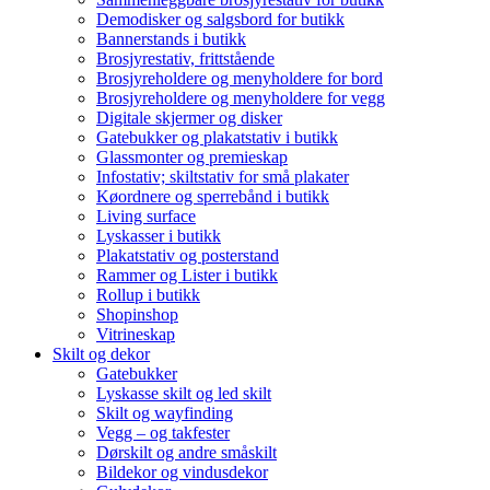
Demodisker og salgsbord for butikk
Bannerstands i butikk
Brosjyrestativ, frittstående
Brosjyreholdere og menyholdere for bord
Brosjyreholdere og menyholdere for vegg
Digitale skjermer og disker
Gatebukker og plakatstativ i butikk
Glassmonter og premieskap
Infostativ; skiltstativ for små plakater
Køordnere og sperrebånd i butikk
Living surface
Lyskasser i butikk
Plakatstativ og posterstand
Rammer og Lister i butikk
Rollup i butikk
Shopinshop
Vitrineskap
Skilt og dekor
Gatebukker
Lyskasse skilt og led skilt
Skilt og wayfinding
Vegg – og takfester
Dørskilt og andre småskilt
Bildekor og vindusdekor