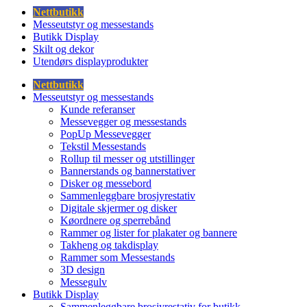
Nettbutikk
Messeutstyr og messestands
Butikk Display
Skilt og dekor
Utendørs displayprodukter
Nettbutikk
Messeutstyr og messestands
Kunde referanser
Messevegger og messestands
PopUp Messevegger
Tekstil Messestands
Rollup til messer og utstillinger
Bannerstands og bannerstativer
Disker og messebord
Sammenleggbare brosjyrestativ
Digitale skjermer og disker
Køordnere og sperrebånd
Rammer og lister for plakater og bannere
Takheng og takdisplay
Rammer som Messestands
3D design
Messegulv
Butikk Display
Sammenleggbare brosjyrestativ for butikk