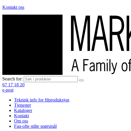
Kontakt oss
Search for:
67 17 18 20
e-post
Teknisk info for filproduksjon
Tjenester
Kataloger
Kontakt
Om oss
Faq-ofte stilte spørsmål