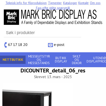
Teknisk info for filproduksjon
Tjenester
Kataloger
Kontakt
Om oss
Faq-ofte stilte spørsmål
Search
for:
67 17 18 20
e-post
MESSEUTSTYR
SKILT
BUTIKK
UTENDØ
NETTBUTIKK
OG
OG
DISPLAY
DISPLAYPRO
MESSESTANDS
DEKOR
DICOUNTER_detail_06_res
Skrevet 13. mars - 2025