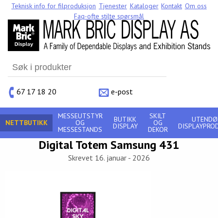
Teknisk info for filproduksjon
Tjenester
Kataloger
Kontakt
Om oss
Faq-ofte stilte spørsmål
Search
for:
67 17 18 20
e-post
MESSEUTSTYR
SKILT
BUTIKK
UTENDØ
NETTBUTIKK
OG
OG
DISPLAY
DISPLAYPRO
MESSESTANDS
DEKOR
Digital Totem Samsung 431
Skrevet 16. januar - 2026