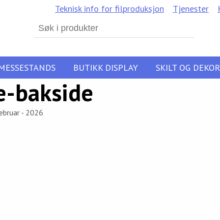
Teknisk info for filproduksjon
Tjenester
Search
for:
MESSESTANDS
BUTIKK DISPLAY
SKILT OG DEKOR
e-bakside
ebruar - 2026