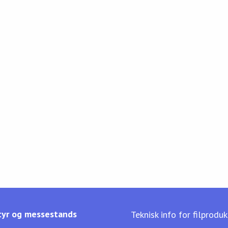
yr og messestands
Teknisk info for filprodu